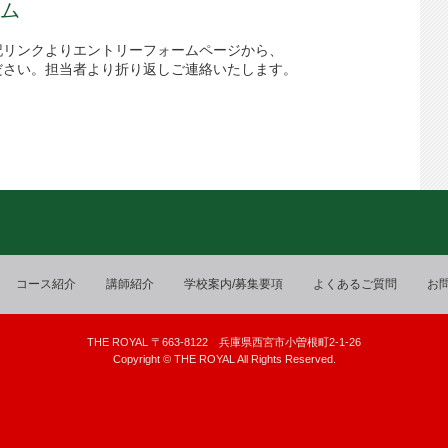
ム
記リンクよりエントリーフォームページから、
ださい。担当者より折り返しご連絡いたします。
コース紹介
講師紹介
学校案内
/募集要項
よくあるご質問
お
THE ROYAL 〒663-8122 兵庫県西宮市小曽根町2-1-26
Copyright © THE ROYAL All Rights Reserved.