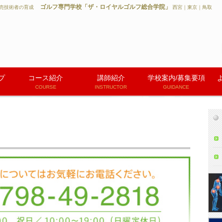
ゴルフ専門学校「ザ・ロイヤルゴルフ総合学院」
/販売技術者の育成
西宮｜東京｜鳥取
プ
コース紹介
講師紹介
学校案内/募集要項
COURSE
INSTRUCTOR
GUIDANCE
インストラクター社会人コース
インストラクター通信資格取得コース
ゴルフ用品販売技術者コース
GEARフィットネスコース
ゴルフクラフトマンコース
インストラクター＆トレーナーコース
インストラクター＆クラフトマンコー
ゴルフクラブフィッターコース
募集要項/入校の流れ
学校案内（各校紹介）
西宮校
東京校
鳥取校
ス