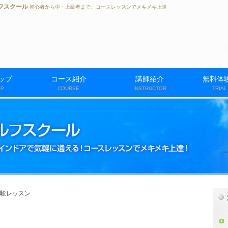
フスクール
初心者から中・上級者まで、コースレッスンでメキメキ上達
ップ
コース紹介
講師紹介
無料体
OP
COURSE
INSTRUCTOR
TRIA
初心者コース
中級コース
上級コースコース
コースレッスン
体験レッスン