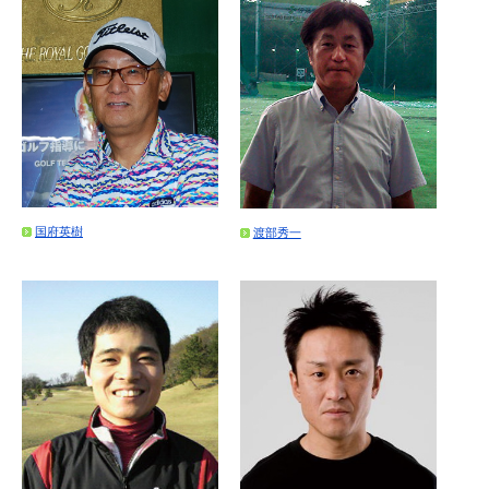
国府英樹
渡部秀一